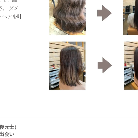
。 ダメー
トヘアを叶
復元士）
出会い