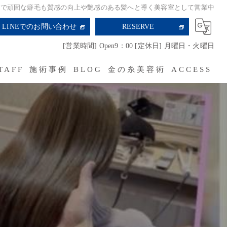
舗で頑固な癖毛も質感の向上や艶感のある髪へと導く美容室として営業中
LINEでのお問い合わせ
RESERVE
[営業時間] Open9：00 [定休日] 月曜日・火曜日
TAFF
施術事例
BLOG
金の糸美容術
ACCESS
RECRUIT