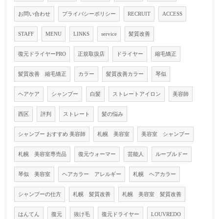
お問い合わせ
プライバシーポリシー
RECRUIT
ACCESS
STAFF
MENU
LINKS
service
髪質改善
復元ドライヤーPRO
正規取扱店
ドライヤー
縮毛矯正
髪質改善 縮毛矯正
カラー
髪質改善カラー
琴似
ヘアケア
シャンプー
白髪
ストレートアイロン
美容師
西区
評判
ストレート
髪の悩み
シャンプー おすすめ 美容師
札幌 美容室
美容室 シャンプー
札幌 美容室専売品
復元ウォーマー
芸能人
ルーブルドー
琴似 美容室
ヘアカラー アレルギー
札幌 ヘアカラー
シャンプーの仕方
札幌 髪質改善
札幌 美容室 髪質改善
はんてん
復元
抜け毛
復元ドライヤー
LOUVREDO