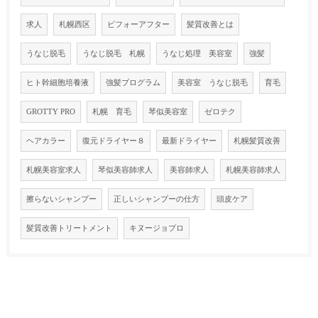
求人
札幌西区
ビフォーアフター
髪質改善とは
うなじ脱毛
うなじ脱毛 札幌
うなじ処理 美容室
強髪
ヒト幹細胞培養液
強髪プログラム
美容室 うなじ脱毛
育毛
GROTTY PRO
札幌 育毛
琴似美容室
ゼロテク
ヘアカラー
復元ドライヤー８
最新ドライヤー
札幌髪質改善
札幌美容室求人
琴似美容師求人
美容師求人
札幌美容師求人
擦らないシャンプー
正しいシャンプーの仕方
頭皮ケア
髪質改善トリートメント
キヌージョプロ