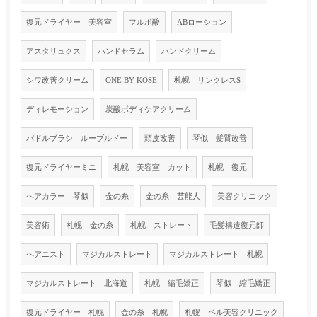
復元ドライヤー 美容室
フルボ酸
ABローション
アスタリュクス
ハンドセラム
ハンドクリーム
シワ改善クリーム
ONE BY KOSE
札幌 リンクレスS
ディレモーション
炭酸ボディケアクリーム
パドルブラシ ルーブルドー
頭皮改善
琴似 髪質改善
復元ドライヤーミニ
札幌 美容室 カット
札幌 復元
ヘアカラー 琴似
金の糸
金の糸 芸能人
美容クリニック
美容術
札幌 金の糸
札幌 ストレート
毛髪構造復元師
ヘアニスト
マジカルストレート
マジカルストレート 札幌
マジカルストレート 北海道
札幌 縮毛矯正
琴似 縮毛矯正
復元ドライヤー 札幌
金の糸 札幌
札幌 ベル美容クリニック