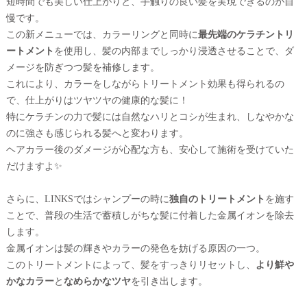
短時間でも美しい仕上がりと、手触りの良い髪を実現できるのが自
慢です。
この新メニューでは、カラーリングと同時に
最先端のケラチントリ
ートメント
を使用し、髪の内部までしっかり浸透させることで、ダ
メージを防ぎつつ髪を補修します。
これにより、カラーをしながらトリートメント効果も得られるの
で、仕上がりはツヤツヤの健康的な髪に！
特にケラチンの力で髪には自然なハリとコシが生まれ、しなやかな
のに強さも感じられる髪へと変わります。
ヘアカラー後のダメージが心配な方も、安心して施術を受けていた
だけますよ✨
さらに、LINKSではシャンプーの時に
独自のトリートメント
を施す
ことで、普段の生活で蓄積しがちな髪に付着した金属イオンを除去
します。
金属イオンは髪の輝きやカラーの発色を妨げる原因の一つ。
このトリートメントによって、髪をすっきりリセットし、
より鮮や
かなカラー
と
なめらかなツヤ
を引き出します。