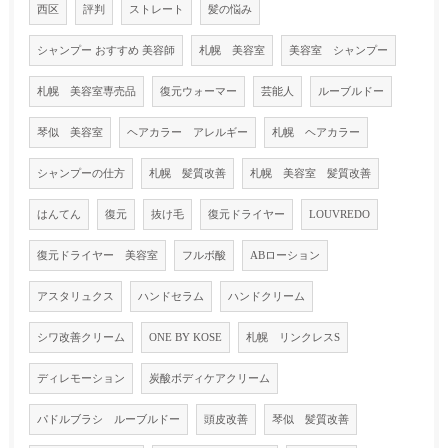
西区
評判
ストレート
髪の悩み
シャンプー おすすめ 美容師
札幌 美容室
美容室 シャンプー
札幌 美容室専売品
復元ウォーマー
芸能人
ルーブルドー
琴似 美容室
ヘアカラー アレルギー
札幌 ヘアカラー
シャンプーの仕方
札幌 髪質改善
札幌 美容室 髪質改善
はんてん
復元
抜け毛
復元ドライヤー
LOUVREDO
復元ドライヤー 美容室
フルボ酸
ABローション
アスタリュクス
ハンドセラム
ハンドクリーム
シワ改善クリーム
ONE BY KOSE
札幌 リンクレスS
ディレモーション
炭酸ボディケアクリーム
パドルブラシ ルーブルドー
頭皮改善
琴似 髪質改善