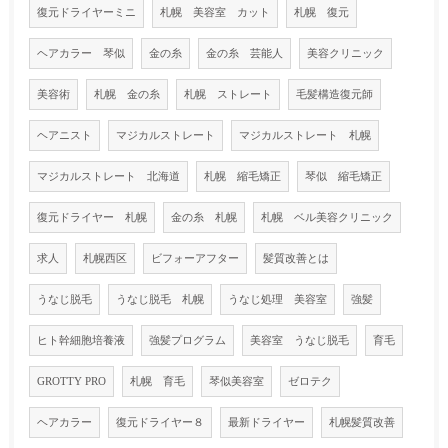
復元ドライヤーミニ
札幌 美容室 カット
札幌 復元
ヘアカラー 琴似
金の糸
金の糸 芸能人
美容クリニック
美容術
札幌 金の糸
札幌 ストレート
毛髪構造復元師
ヘアニスト
マジカルストレート
マジカルストレート 札幌
マジカルストレート 北海道
札幌 縮毛矯正
琴似 縮毛矯正
復元ドライヤー 札幌
金の糸 札幌
札幌 ベル美容クリニック
求人
札幌西区
ビフォーアフター
髪質改善とは
うなじ脱毛
うなじ脱毛 札幌
うなじ処理 美容室
強髪
ヒト幹細胞培養液
強髪プログラム
美容室 うなじ脱毛
育毛
GROTTY PRO
札幌 育毛
琴似美容室
ゼロテク
ヘアカラー
復元ドライヤー８
最新ドライヤー
札幌髪質改善