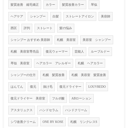
髪質改善 縮毛矯正
カラー
髪質改善カラー
琴似
ヘアケア
シャンプー
白髪
ストレートアイロン
美容師
西区
評判
ストレート
髪の悩み
シャンプー おすすめ 美容師
札幌 美容室
美容室 シャンプー
札幌 美容室専売品
復元ウォーマー
芸能人
ルーブルドー
琴似 美容室
ヘアカラー アレルギー
札幌 ヘアカラー
シャンプーの仕方
札幌 髪質改善
札幌 美容室 髪質改善
はんてん
復元
抜け毛
復元ドライヤー
LOUVREDO
復元ドライヤー 美容室
フルボ酸
ABローション
アスタリュクス
ハンドセラム
ハンドクリーム
シワ改善クリーム
ONE BY KOSE
札幌 リンクレスS