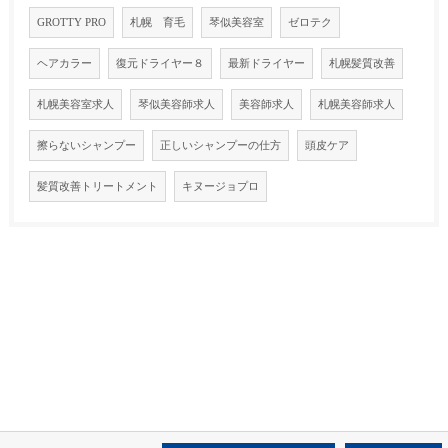
GROTTY PRO
札幌 育毛
琴似美容室
ゼロテク
ヘアカラー
復元ドライヤー８
最新ドライヤー
札幌髪質改善
札幌美容室求人
琴似美容師求人
美容師求人
札幌美容師求人
擦らないシャンプー
正しいシャンプーの仕方
頭皮ケア
髪質改善トリートメント
キヌージョプロ