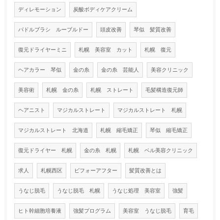
ディレモーション
炭酸ボディケアクリーム
パドルブラシ ルーブルドー
頭皮改善
琴似 髪質改善
復元ドライヤーミニ
札幌 美容室 カット
札幌 復元
ヘアカラー 琴似
金の糸
金の糸 芸能人
美容クリニック
美容術
札幌 金の糸
札幌 ストレート
毛髪構造復元師
ヘアニスト
マジカルストレート
マジカルストレート 札幌
マジカルストレート 北海道
札幌 縮毛矯正
琴似 縮毛矯正
復元ドライヤー 札幌
金の糸 札幌
札幌 ベル美容クリニック
求人
札幌西区
ビフォーアフター
髪質改善とは
うなじ脱毛
うなじ脱毛 札幌
うなじ処理 美容室
強髪
ヒト幹細胞培養液
強髪プログラム
美容室 うなじ脱毛
育毛