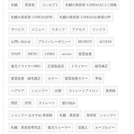
札幌
美容室
コンセプト
札幌の美容室･LINKSの口コミ情報
札幌の美容室･LINKSの評判
札幌の美容室･LINKSのお客様の声
サービス
メニュー
スタッフ
アクセス
リンクス
お問い合わせ
プライバシーポリシー
RECRUIT
ACCESS
STAFF
MENU
LINKS
service
髪質改善
復元ドライヤーPRO
正規取扱店
ドライヤー
縮毛矯正
髪質改善 縮毛矯正
カラー
髪質改善カラー
琴似
ヘアケア
シャンプー
白髪
ストレートアイロン
美容師
西区
評判
ストレート
髪の悩み
シャンプー おすすめ 美容師
札幌 美容室
美容室 シャンプー
札幌 美容室専売品
復元ウォーマー
芸能人
ルーブルドー