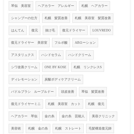
琴似 美容室
ヘアカラー アレルギー
札幌 ヘアカラー
シャンプーの仕方
札幌 髪質改善
札幌 美容室 髪質改善
はんてん
復元
抜け毛
復元ドライヤー
LOUVREDO
復元ドライヤー 美容室
フルボ酸
ABローション
アスタリュクス
ハンドセラム
ハンドクリーム
シワ改善クリーム
ONE BY KOSE
札幌 リンクレスS
ディレモーション
炭酸ボディケアクリーム
パドルブラシ ルーブルドー
頭皮改善
琴似 髪質改善
復元ドライヤーミニ
札幌 美容室 カット
札幌 復元
ヘアカラー 琴似
金の糸
金の糸 芸能人
美容クリニック
美容術
札幌 金の糸
札幌 ストレート
毛髪構造復元師