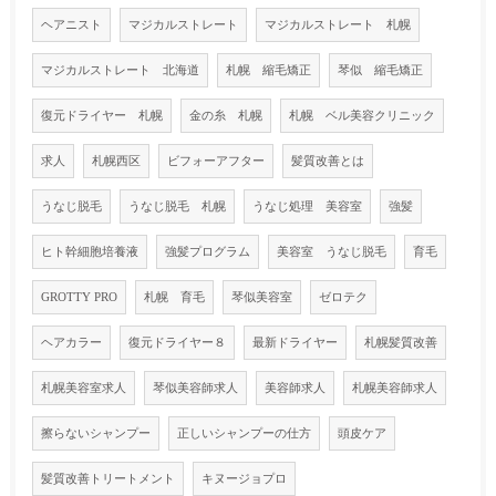
ヘアニスト
マジカルストレート
マジカルストレート 札幌
マジカルストレート 北海道
札幌 縮毛矯正
琴似 縮毛矯正
復元ドライヤー 札幌
金の糸 札幌
札幌 ベル美容クリニック
求人
札幌西区
ビフォーアフター
髪質改善とは
うなじ脱毛
うなじ脱毛 札幌
うなじ処理 美容室
強髪
ヒト幹細胞培養液
強髪プログラム
美容室 うなじ脱毛
育毛
GROTTY PRO
札幌 育毛
琴似美容室
ゼロテク
ヘアカラー
復元ドライヤー８
最新ドライヤー
札幌髪質改善
札幌美容室求人
琴似美容師求人
美容師求人
札幌美容師求人
擦らないシャンプー
正しいシャンプーの仕方
頭皮ケア
髪質改善トリートメント
キヌージョプロ