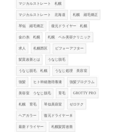
マジカルストレート 札幌
マジカルストレート 北海道
札幌 縮毛矯正
琴似 縮毛矯正
復元ドライヤー 札幌
金の糸 札幌
札幌 ベル美容クリニック
求人
札幌西区
ビフォーアフター
髪質改善とは
うなじ脱毛
うなじ脱毛 札幌
うなじ処理 美容室
強髪
ヒト幹細胞培養液
強髪プログラム
美容室 うなじ脱毛
育毛
GROTTY PRO
札幌 育毛
琴似美容室
ゼロテク
ヘアカラー
復元ドライヤー８
最新ドライヤー
札幌髪質改善