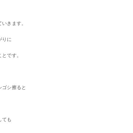
ていきます。
がりに
ことです。
シゴシ擦ると
しても