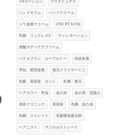
ABローション
アスタリュクス
ハンドセラム
ハンドクリーム
シワ改善クリーム
ONE BY KOSE
札幌 リンクレスS
ディレモーション
炭酸ボディケアクリーム
パドルブラシ ルーブルドー
頭皮改善
琴似 髪質改善
復元ドライヤーミニ
札幌 美容室 カット
札幌 復元
ヘアカラー 琴似
金の糸
金の糸 芸能人
美容クリニック
美容術
札幌 金の糸
札幌 ストレート
毛髪構造復元師
ヘアニスト
マジカルストレート