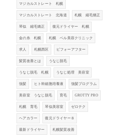
マジカルストレート 札幌
マジカルストレート 北海道
札幌 縮毛矯正
琴似 縮毛矯正
復元ドライヤー 札幌
金の糸 札幌
札幌 ベル美容クリニック
求人
札幌西区
ビフォーアフター
髪質改善とは
うなじ脱毛
うなじ脱毛 札幌
うなじ処理 美容室
強髪
ヒト幹細胞培養液
強髪プログラム
美容室 うなじ脱毛
育毛
GROTTY PRO
札幌 育毛
琴似美容室
ゼロテク
ヘアカラー
復元ドライヤー８
最新ドライヤー
札幌髪質改善