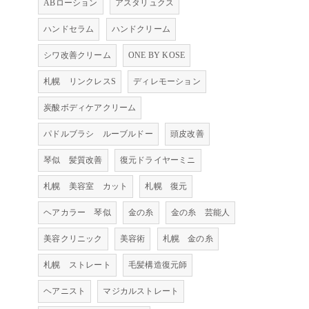
ABローション
アスタリュクス
ハンドセラム
ハンドクリーム
シワ改善クリーム
ONE BY KOSE
札幌 リンクレスS
ディレモーション
炭酸ボディケアクリーム
パドルブラシ ルーブルドー
頭皮改善
琴似 髪質改善
復元ドライヤーミニ
札幌 美容室 カット
札幌 復元
ヘアカラー 琴似
金の糸
金の糸 芸能人
美容クリニック
美容術
札幌 金の糸
札幌 ストレート
毛髪構造復元師
ヘアニスト
マジカルストレート