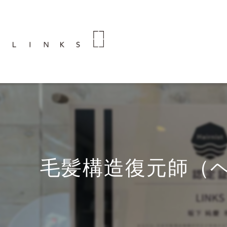
毛髪構造復元師（ヘ