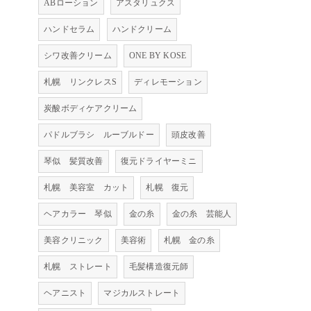
ABローション
アスタリュクス
ハンドセラム
ハンドクリーム
シワ改善クリーム
ONE BY KOSE
札幌 リンクレスS
ディレモーション
炭酸ボディケアクリーム
パドルブラシ ルーブルドー
頭皮改善
琴似 髪質改善
復元ドライヤーミニ
札幌 美容室 カット
札幌 復元
ヘアカラー 琴似
金の糸
金の糸 芸能人
美容クリニック
美容術
札幌 金の糸
札幌 ストレート
毛髪構造復元師
ヘアニスト
マジカルストレート