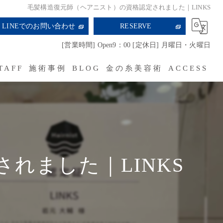
毛髪構造復元師（ヘアニスト）の資格認定されました｜LINKS
LINEでのお問い合わせ
RESERVE
[営業時間] Open9：00 [定休日] 月曜日・火曜日
TAFF
施術事例
BLOG
金の糸美容術
ACCESS
RECRUIT
れました｜LINKS