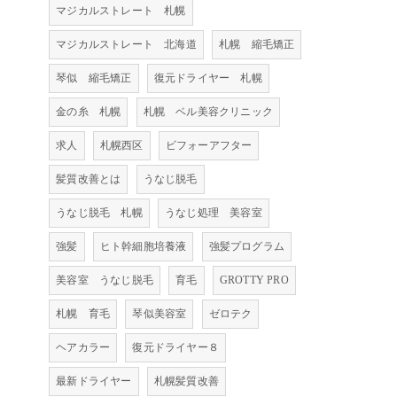
マジカルストレート 札幌
マジカルストレート 北海道
札幌 縮毛矯正
琴似 縮毛矯正
復元ドライヤー 札幌
金の糸 札幌
札幌 ベル美容クリニック
求人
札幌西区
ビフォーアフター
髪質改善とは
うなじ脱毛
うなじ脱毛 札幌
うなじ処理 美容室
強髪
ヒト幹細胞培養液
強髪プログラム
美容室 うなじ脱毛
育毛
GROTTY PRO
札幌 育毛
琴似美容室
ゼロテク
ヘアカラー
復元ドライヤー８
最新ドライヤー
札幌髪質改善