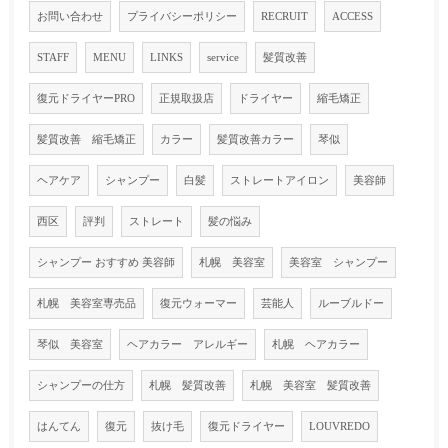
お問い合わせ
プライバシーポリシー
RECRUIT
ACCESS
STAFF
MENU
LINKS
service
髪質改善
復元ドライヤーPRO
正規取扱店
ドライヤー
縮毛矯正
髪質改善 縮毛矯正
カラー
髪質改善カラー
琴似
ヘアケア
シャンプー
白髪
ストレートアイロン
美容師
西区
評判
ストレート
髪の悩み
シャンプー おすすめ 美容師
札幌 美容室
美容室 シャンプー
札幌 美容室専売品
復元ウォーマー
芸能人
ルーブルドー
琴似 美容室
ヘアカラー アレルギー
札幌 ヘアカラー
シャンプーの仕方
札幌 髪質改善
札幌 美容室 髪質改善
はんてん
復元
抜け毛
復元ドライヤー
LOUVREDO