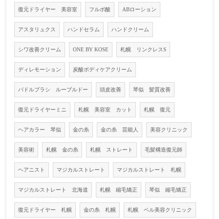
復元ドライヤー 美容室
フルボ酸
ABローション
アスタリュクス
ハンドセラム
ハンドクリーム
シワ改善クリーム
ONE BY KOSE
札幌 リンクレスS
ディレモーション
炭酸ボディケアクリーム
パドルブラシ ルーブルドー
頭皮改善
琴似 髪質改善
復元ドライヤーミニ
札幌 美容室 カット
札幌 復元
ヘアカラー 琴似
金の糸
金の糸 芸能人
美容クリニック
美容術
札幌 金の糸
札幌 ストレート
毛髪構造復元師
ヘアニスト
マジカルストレート
マジカルストレート 札幌
マジカルストレート 北海道
札幌 縮毛矯正
琴似 縮毛矯正
復元ドライヤー 札幌
金の糸 札幌
札幌 ベル美容クリニック