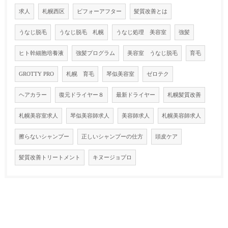
求人
札幌西区
ビフォーアフター
髪質改善とは
うなじ脱毛
うなじ脱毛 札幌
うなじ処理 美容室
強髪
ヒト幹細胞培養液
強髪プログラム
美容室 うなじ脱毛
育毛
GROTTY PRO
札幌 育毛
琴似美容室
ゼロテク
ヘアカラー
復元ドライヤー８
最新ドライヤー
札幌髪質改善
札幌美容室求人
琴似美容師求人
美容師求人
札幌美容師求人
擦らないシャンプー
正しいシャンプーの仕方
頭皮ケア
髪質改善トリートメント
キヌージョプロ