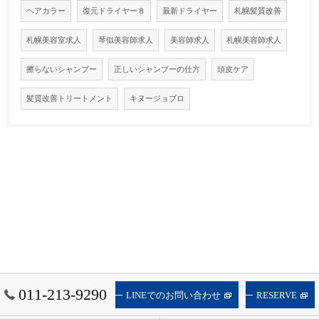
ヘアカラー
復元ドライヤー８
最新ドライヤー
札幌髪質改善
札幌美容室求人
琴似美容師求人
美容師求人
札幌美容師求人
擦らないシャンプー
正しいシャンプーの仕方
頭皮ケア
髪質改善トリートメント
キヌージョプロ
011-213-9290
LINEでのお問い合わせ
RESERVE