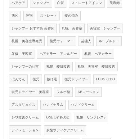
ヘアケア
シャンプー
白髪
ストレートアイロン
美容師
西区
評判
ストレート
髪の悩み
シャンプー おすすめ 美容師
札幌 美容室
美容室 シャンプー
札幌 美容室専売品
復元ウォーマー
芸能人
ルーブルドー
琴似 美容室
ヘアカラー アレルギー
札幌 ヘアカラー
シャンプーの仕方
札幌 髪質改善
札幌 美容室 髪質改善
はんてん
復元
抜け毛
復元ドライヤー
LOUVREDO
復元ドライヤー 美容室
フルボ酸
ABローション
アスタリュクス
ハンドセラム
ハンドクリーム
シワ改善クリーム
ONE BY KOSE
札幌 リンクレスS
ディレモーション
炭酸ボディケアクリーム