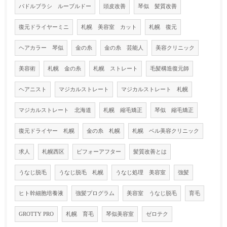
パドルブラシ ルーブルドー
頭皮改善
琴似 髪質改善
復元ドライヤーミニ
札幌 美容室 カット
札幌 復元
ヘアカラー 琴似
金の糸
金の糸 芸能人
美容クリニック
美容術
札幌 金の糸
札幌 ストレート
毛髪構造復元師
ヘアニスト
マジカルストレート
マジカルストレート 札幌
マジカルストレート 北海道
札幌 縮毛矯正
琴似 縮毛矯正
復元ドライヤー 札幌
金の糸 札幌
札幌 ベル美容クリニック
求人
札幌西区
ビフォーアフター
髪質改善とは
うなじ脱毛
うなじ脱毛 札幌
うなじ処理 美容室
強髪
ヒト幹細胞培養液
強髪プログラム
美容室 うなじ脱毛
育毛
GROTTY PRO
札幌 育毛
琴似美容室
ゼロテク