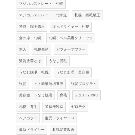
マジカルストレート 札幌
マジカルストレート 北海道
札幌 縮毛矯正
琴似 縮毛矯正
復元ドライヤー 札幌
金の糸 札幌
札幌 ベル美容クリニック
求人
札幌西区
ビフォーアフター
髪質改善とは
うなじ脱毛
うなじ脱毛 札幌
うなじ処理 美容室
強髪
ヒト幹細胞培養液
強髪プログラム
美容室 うなじ脱毛
育毛
GROTTY PRO
札幌 育毛
琴似美容室
ゼロテク
ヘアカラー
復元ドライヤー８
最新ドライヤー
札幌髪質改善