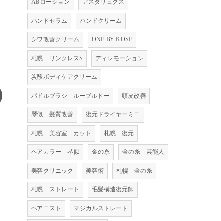
ABローション
アスタリュクス
ハンドセラム
ハンドクリーム
シワ改善クリーム
ONE BY KOSE
札幌 リンクレスS
ディレモーション
炭酸ボディケアクリーム
パドルブラシ ルーブルドー
頭皮改善
琴似 髪質改善
復元ドライヤーミニ
札幌 美容室 カット
札幌 復元
ヘアカラー 琴似
金の糸
金の糸 芸能人
美容クリニック
美容術
札幌 金の糸
札幌 ストレート
毛髪構造復元師
ヘアニスト
マジカルストレート