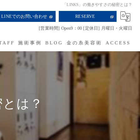
「LINKS」の働きやすさの秘密とは？
LINEでのお問い合わせ
RESERVE
[営業時間] Open9：00 [定休日] 月曜日・火曜日
TAFF
施術事例
BLOG
金の糸美容術
ACCESS
RECRUIT
密とは？