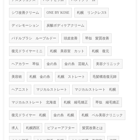
シワ改善クリーム
ONE BY KOSE
札幌 リンクレスS
ディレモーション
炭酸ボディケアクリーム
パドルブラシ ルーブルドー
頭皮改善
琴似 髪質改善
復元ドライヤーミニ
札幌 美容室 カット
札幌 復元
ヘアカラー 琴似
金の糸
金の糸 芸能人
美容クリニック
美容術
札幌 金の糸
札幌 ストレート
毛髪構造復元師
ヘアニスト
マジカルストレート
マジカルストレート 札幌
マジカルストレート 北海道
札幌 縮毛矯正
琴似 縮毛矯正
復元ドライヤー 札幌
金の糸 札幌
札幌 ベル美容クリニック
求人
札幌西区
ビフォーアフター
髪質改善とは