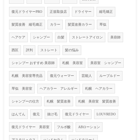
復元ドライヤーPRO
正規取扱店
ドライヤー
縮毛矯正
髪質改善 縮毛矯正
カラー
髪質改善カラー
琴似
ヘアケア
シャンプー
白髪
ストレートアイロン
美容師
西区
評判
ストレート
髪の悩み
シャンプー おすすめ 美容師
札幌 美容室
美容室 シャンプー
札幌 美容室専売品
復元ウォーマー
芸能人
ルーブルドー
琴似 美容室
ヘアカラー アレルギー
札幌 ヘアカラー
シャンプーの仕方
札幌 髪質改善
札幌 美容室 髪質改善
はんてん
復元
抜け毛
復元ドライヤー
LOUVREDO
復元ドライヤー 美容室
フルボ酸
ABローション
アスタリュクス
ハンドセラム
ハンドクリーム