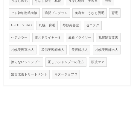
うなじ脱毛
うなじ脱毛 札幌
うなじ処理 美容室
強髪
ヒト幹細胞培養液
強髪プログラム
美容室 うなじ脱毛
育毛
GROTTY PRO
札幌 育毛
琴似美容室
ゼロテク
ヘアカラー
復元ドライヤー８
最新ドライヤー
札幌髪質改善
札幌美容室求人
琴似美容師求人
美容師求人
札幌美容師求人
擦らないシャンプー
正しいシャンプーの仕方
頭皮ケア
髪質改善トリートメント
キヌージョプロ