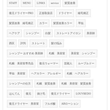
STAFF
MENU
LINKS
service
髪質改善
復元ドライヤーPRO
正規取扱店
ドライヤー
縮毛矯正
髪質改善 縮毛矯正
カラー
髪質改善カラー
琴似
ヘアケア
シャンプー
白髪
ストレートアイロン
美容師
西区
評判
ストレート
髪の悩み
シャンプー おすすめ 美容師
札幌 美容室
美容室 シャンプー
札幌 美容室専売品
復元ウォーマー
芸能人
ルーブルドー
琴似 美容室
ヘアカラー アレルギー
札幌 ヘアカラー
シャンプーの仕方
札幌 髪質改善
札幌 美容室 髪質改善
はんてん
復元
抜け毛
復元ドライヤー
LOUVREDO
復元ドライヤー 美容室
フルボ酸
ABローション