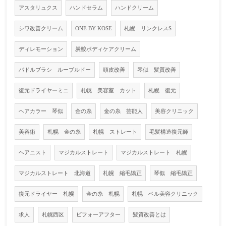
アスタリュクス
ハンドセラム
ハンドクリーム
シワ改善クリーム
ONE BY KOSE
札幌 リンクレスS
ディレモーション
炭酸ボディケアクリーム
パドルブラシ ルーブルドー
頭皮改善
琴似 髪質改善
復元ドライヤーミニ
札幌 美容室 カット
札幌 復元
ヘアカラー 琴似
金の糸
金の糸 芸能人
美容クリニック
美容術
札幌 金の糸
札幌 ストレート
毛髪構造復元師
ヘアニスト
マジカルストレート
マジカルストレート 札幌
マジカルストレート 北海道
札幌 縮毛矯正
琴似 縮毛矯正
復元ドライヤー 札幌
金の糸 札幌
札幌 ベル美容クリニック
求人
札幌西区
ビフォーアフター
髪質改善とは