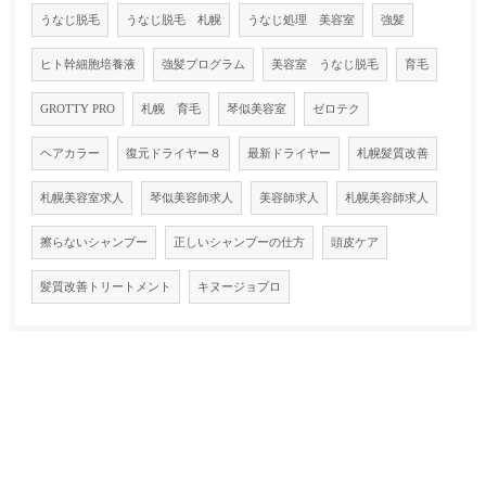
うなじ脱毛
うなじ脱毛 札幌
うなじ処理 美容室
強髪
ヒト幹細胞培養液
強髪プログラム
美容室 うなじ脱毛
育毛
GROTTY PRO
札幌 育毛
琴似美容室
ゼロテク
ヘアカラー
復元ドライヤー８
最新ドライヤー
札幌髪質改善
札幌美容室求人
琴似美容師求人
美容師求人
札幌美容師求人
擦らないシャンプー
正しいシャンプーの仕方
頭皮ケア
髪質改善トリートメント
キヌージョプロ