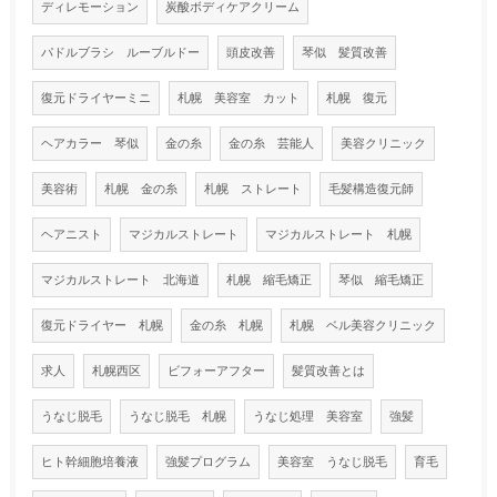
ディレモーション
炭酸ボディケアクリーム
パドルブラシ ルーブルドー
頭皮改善
琴似 髪質改善
復元ドライヤーミニ
札幌 美容室 カット
札幌 復元
ヘアカラー 琴似
金の糸
金の糸 芸能人
美容クリニック
美容術
札幌 金の糸
札幌 ストレート
毛髪構造復元師
ヘアニスト
マジカルストレート
マジカルストレート 札幌
マジカルストレート 北海道
札幌 縮毛矯正
琴似 縮毛矯正
復元ドライヤー 札幌
金の糸 札幌
札幌 ベル美容クリニック
求人
札幌西区
ビフォーアフター
髪質改善とは
うなじ脱毛
うなじ脱毛 札幌
うなじ処理 美容室
強髪
ヒト幹細胞培養液
強髪プログラム
美容室 うなじ脱毛
育毛