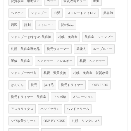
髪質改善 縮毛矯正
カラー
髪質改善カラー
琴似
ヘアケア
シャンプー
白髪
ストレートアイロン
美容師
西区
評判
ストレート
髪の悩み
シャンプー おすすめ 美容師
札幌 美容室
美容室 シャンプー
札幌 美容室専売品
復元ウォーマー
芸能人
ルーブルドー
琴似 美容室
ヘアカラー アレルギー
札幌 ヘアカラー
シャンプーの仕方
札幌 髪質改善
札幌 美容室 髪質改善
はんてん
復元
抜け毛
復元ドライヤー
LOUVREDO
復元ドライヤー 美容室
フルボ酸
ABローション
アスタリュクス
ハンドセラム
ハンドクリーム
シワ改善クリーム
ONE BY KOSE
札幌 リンクレスS