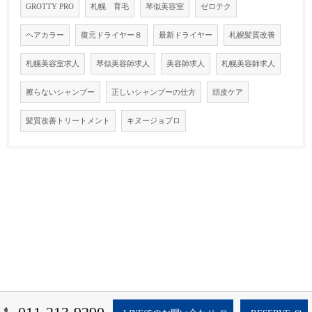
GROTTY PRO
札幌 育毛
琴似美容室
ゼロテク
ヘアカラー
復元ドライヤー８
最新ドライヤー
札幌髪質改善
札幌美容室求人
琴似美容師求人
美容師求人
札幌美容師求人
擦らないシャンプー
正しいシャンプーの仕方
頭皮ケア
髪質改善トリートメント
キヌージョプロ