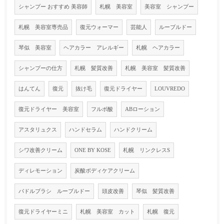
シャンプー おすすめ 美容師
札幌 美容室
美容室 シャンプー
札幌 美容室専売品
復元ウォーマー
芸能人
ルーブルドー
琴似 美容室
ヘアカラー アレルギー
札幌 ヘアカラー
シャンプーの仕方
札幌 髪質改善
札幌 美容室 髪質改善
はんてん
復元
抜け毛
復元ドライヤー
LOUVREDO
復元ドライヤー 美容室
フルボ酸
ABローション
アスタリュクス
ハンドセラム
ハンドクリーム
シワ改善クリーム
ONE BY KOSE
札幌 リンクレスS
ディレモーション
炭酸ボディケアクリーム
パドルブラシ ルーブルドー
頭皮改善
琴似 髪質改善
復元ドライヤーミニ
札幌 美容室 カット
札幌 復元