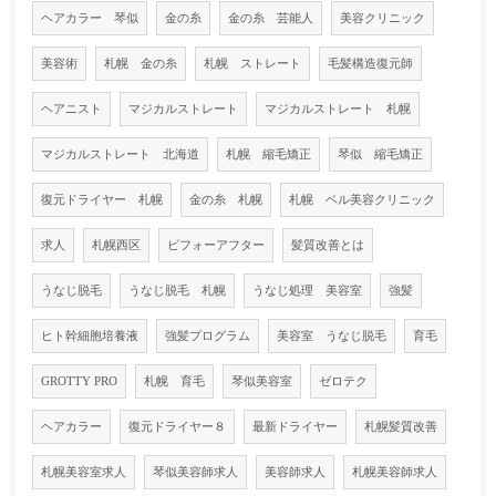
ヘアカラー 琴似
金の糸
金の糸 芸能人
美容クリニック
美容術
札幌 金の糸
札幌 ストレート
毛髪構造復元師
ヘアニスト
マジカルストレート
マジカルストレート 札幌
マジカルストレート 北海道
札幌 縮毛矯正
琴似 縮毛矯正
復元ドライヤー 札幌
金の糸 札幌
札幌 ベル美容クリニック
求人
札幌西区
ビフォーアフター
髪質改善とは
うなじ脱毛
うなじ脱毛 札幌
うなじ処理 美容室
強髪
ヒト幹細胞培養液
強髪プログラム
美容室 うなじ脱毛
育毛
GROTTY PRO
札幌 育毛
琴似美容室
ゼロテク
ヘアカラー
復元ドライヤー８
最新ドライヤー
札幌髪質改善
札幌美容室求人
琴似美容師求人
美容師求人
札幌美容師求人