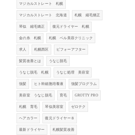
マジカルストレート 札幌
マジカルストレート 北海道
札幌 縮毛矯正
琴似 縮毛矯正
復元ドライヤー 札幌
金の糸 札幌
札幌 ベル美容クリニック
求人
札幌西区
ビフォーアフター
髪質改善とは
うなじ脱毛
うなじ脱毛 札幌
うなじ処理 美容室
強髪
ヒト幹細胞培養液
強髪プログラム
美容室 うなじ脱毛
育毛
GROTTY PRO
札幌 育毛
琴似美容室
ゼロテク
ヘアカラー
復元ドライヤー８
最新ドライヤー
札幌髪質改善