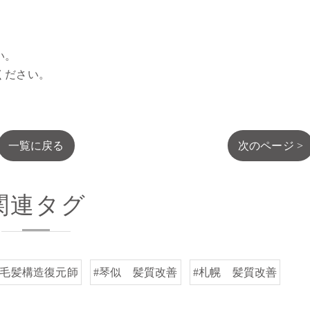
い。
ください。
一覧に戻る
次のページ >
関連タグ
#毛髪構造復元師
#琴似 髪質改善
#札幌 髪質改善