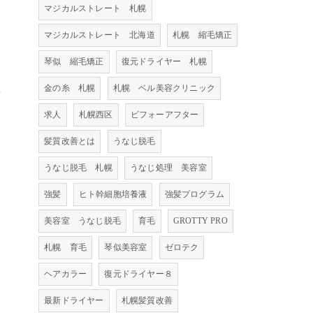
マジカルストレート 札幌
マジカルストレート 北海道
札幌 縮毛矯正
琴似 縮毛矯正
復元ドライヤー 札幌
金の糸 札幌
札幌 ベル美容クリニック
方
求人
札幌西区
ビフォーアフター
髪質改善とは
うなじ脱毛
うなじ脱毛 札幌
うなじ処理 美容室
強髪
ヒト幹細胞培養液
強髪プログラム
美容室 うなじ脱毛
育毛
GROTTY PRO
札幌 育毛
琴似美容室
ゼロテク
ヘアカラー
復元ドライヤー８
最新ドライヤー
札幌髪質改善