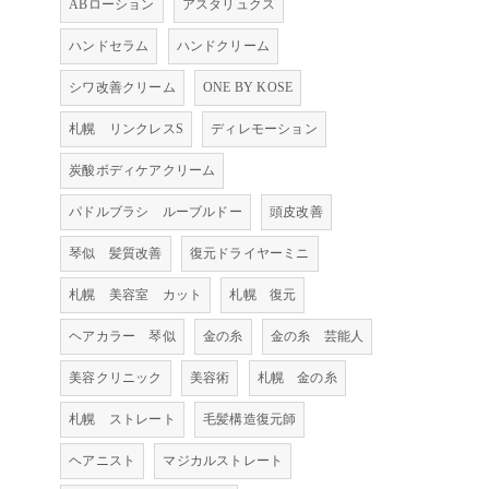
ABローション
アスタリュクス
ハンドセラム
ハンドクリーム
シワ改善クリーム
ONE BY KOSE
札幌 リンクレスS
ディレモーション
炭酸ボディケアクリーム
パドルブラシ ルーブルドー
頭皮改善
琴似 髪質改善
復元ドライヤーミニ
札幌 美容室 カット
札幌 復元
ヘアカラー 琴似
金の糸
金の糸 芸能人
美容クリニック
美容術
札幌 金の糸
札幌 ストレート
毛髪構造復元師
ヘアニスト
マジカルストレート