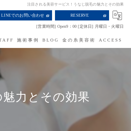
注目される美容サービス！うなじ脱毛の魅力とその効果
LINEでのお問い合わせ
RESERVE
[営業時間] Open9：00 [定休日] 月曜日・火曜日
TAFF
施術事例
BLOG
金の糸美容術
ACCESS
RECRUIT
の魅力とその効果