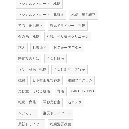
マジカルストレート 札幌
マジカルストレート 北海道
札幌 縮毛矯正
琴似 縮毛矯正
復元ドライヤー 札幌
金の糸 札幌
札幌 ベル美容クリニック
求人
札幌西区
ビフォーアフター
髪質改善とは
うなじ脱毛
うなじ脱毛 札幌
うなじ処理 美容室
強髪
ヒト幹細胞培養液
強髪プログラム
美容室 うなじ脱毛
育毛
GROTTY PRO
札幌 育毛
琴似美容室
ゼロテク
ヘアカラー
復元ドライヤー８
最新ドライヤー
札幌髪質改善