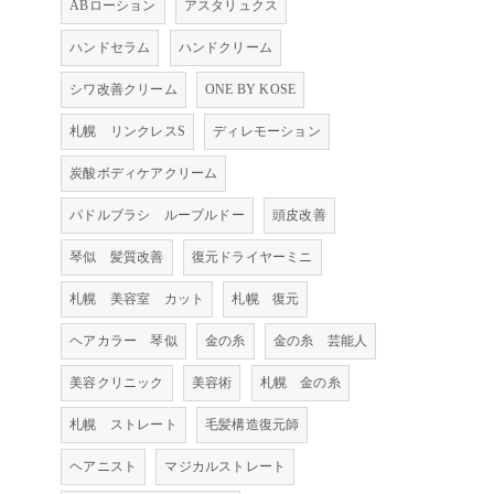
ABローション
アスタリュクス
ハンドセラム
ハンドクリーム
シワ改善クリーム
ONE BY KOSE
札幌 リンクレスS
ディレモーション
炭酸ボディケアクリーム
パドルブラシ ルーブルドー
頭皮改善
琴似 髪質改善
復元ドライヤーミニ
札幌 美容室 カット
札幌 復元
ヘアカラー 琴似
金の糸
金の糸 芸能人
美容クリニック
美容術
札幌 金の糸
札幌 ストレート
毛髪構造復元師
ヘアニスト
マジカルストレート