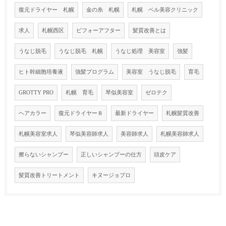
復元ドライヤー 札幌
金の糸 札幌
札幌 ベル美容クリニック
求人
札幌西区
ビフォーアフター
髪質改善とは
うなじ脱毛
うなじ脱毛 札幌
うなじ処理 美容室
強髪
ヒト幹細胞培養液
強髪プログラム
美容室 うなじ脱毛
育毛
GROTTY PRO
札幌 育毛
琴似美容室
ゼロテク
ヘアカラー
復元ドライヤー８
最新ドライヤー
札幌髪質改善
札幌美容室求人
琴似美容師求人
美容師求人
札幌美容師求人
擦らないシャンプー
正しいシャンプーの仕方
頭皮ケア
髪質改善トリートメント
キヌージョプロ