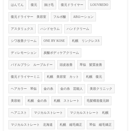
はんてん
復元
抜け毛
復元ドライヤー
LOUVREDO
復元ドライヤー 美容室
フルボ酸
ABローション
アスタリュクス
ハンドセラム
ハンドクリーム
シワ改善クリーム
ONE BY KOSE
札幌 リンクレスS
ディレモーション
炭酸ボディケアクリーム
パドルブラシ ルーブルドー
頭皮改善
琴似 髪質改善
復元ドライヤーミニ
札幌 美容室 カット
札幌 復元
ヘアカラー 琴似
金の糸
金の糸 芸能人
美容クリニック
美容術
札幌 金の糸
札幌 ストレート
毛髪構造復元師
ヘアニスト
マジカルストレート
マジカルストレート 札幌
マジカルストレート 北海道
札幌 縮毛矯正
琴似 縮毛矯正